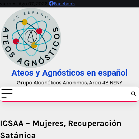
Skip
viernes, Ago 07, 2026
Facebook
to
content
Ateos y Agnósticos en español
Grupo Alcohólicos Anónimos, Area 48 NENY
ICSAA – Mujeres, Recuperación
Satánica