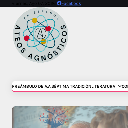
Skip
viernes, Ago 07, 2026
Facebook
to
content
PREÁMBULO DE A.A.
SÉPTIMA TRADICIÓN
LITERATURA
CO