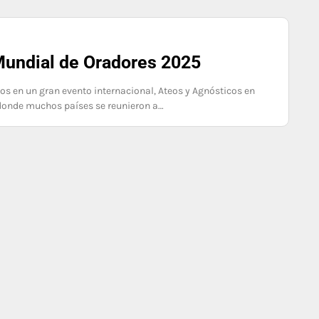
 Mundial de Oradores 2025
mos en un gran evento internacional, Ateos y Agnósticos en
 donde muchos países se reunieron a…