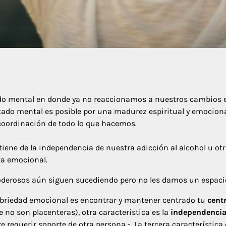
ado mental en donde ya no reaccionamos a nuestros cambios 
tado mental es posible por una madurez espiritual y emociona
oordinación de todo lo que hacemos.
btiene de la independencia de nuestra adicción al alcohol u o
ta emocional.
derosos aún siguen sucediendo pero no les damos un espacio 
sobriedad emocional es encontrar y mantener centrado tu
cent
 no son placenteras), otra característica es la
independencia
requerir soporte de otra persona -. La tercera característica 