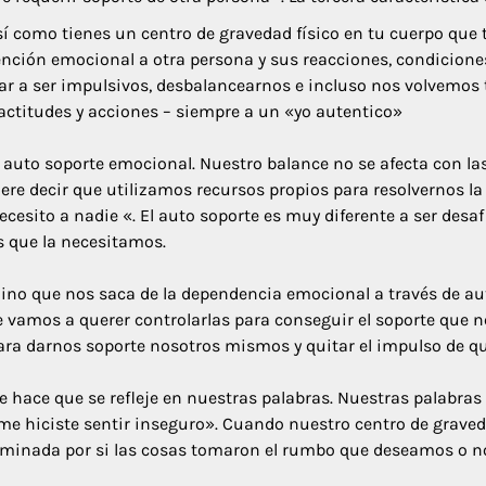
Así como tienes un centro de gravedad físico en tu cuerpo que 
ención emocional a otra persona y sus reacciones, condicione
evar a ser impulsivos, desbalancearnos e incluso nos volvemos 
actitudes y acciones – siempre a un «yo autentico»
e auto soporte emocional. Nuestro balance no se afecta con la
e decir que utilizamos recursos propios para resolvernos la 
ecesito a nadie «. El auto soporte es muy diferente a ser des
 que la necesitamos.
mino que nos saca de la dependencia emocional a través de 
 vamos a querer controlarlas para conseguir el soporte que
ra darnos soporte nosotros mismos y quitar el impulso de qu
e hace que se refleje en nuestras palabras. Nuestras palabra
me hiciste sentir inseguro». Cuando nuestro centro de grave
erminada por si las cosas tomaron el rumbo que deseamos o n