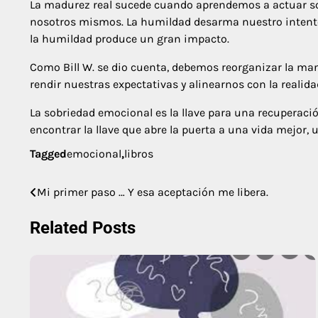
La madurez real sucede cuando aprendemos a actuar so
nosotros mismos. La humildad desarma nuestro intento 
la humildad produce un gran impacto.
Como Bill W. se dio cuenta, debemos reorganizar la m
rendir nuestras expectativas y alinearnos con la reali
La sobriedad emocional es la llave para una recuperaci
encontrar la llave que abre la puerta a una vida mejor, 
Tagged
emocional
,
libros
Mi primer paso … Y esa aceptación me libera.
Navegación
de
Related Posts
entradas