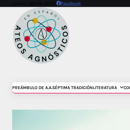
Skip
jueves, Ago 06, 2026
Facebook
to
content
PREÁMBULO DE A.A.
SÉPTIMA TRADICIÓN
LITERATURA
CO